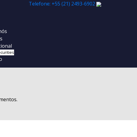
Telefone: +55 (21) 2493-6902
nós
os
cional
curities
o
umentos.